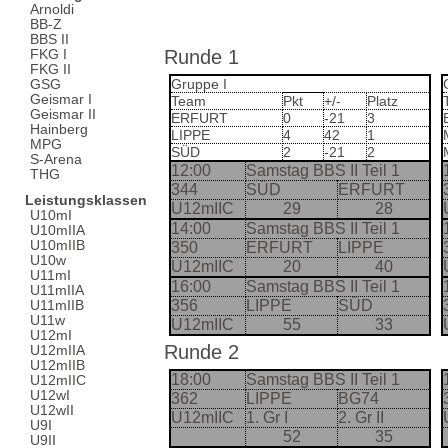
Arnoldi
BB-Z
BBS II
Runde 1
FKG I
FKG II
Gruppe I
GSG
Geismar I
Team
Pkt
+/-
Platz
Geismar II
ERFURT
0
-21
3
Hainberg
LIPPE
4
42
1
MPG
SÜD
2
-21
2
S-Arena
12:00
Samstag BBS II Teil 1
THG
344
SÜD
ERFURT
Leistungsklassen
U12mIIC
29
28
U10mI
14:00
Samstag BBS II Teil 1
U10mIIA
U10mIIB
350
ERFURT
LIPPE
U10w
U12mIIC
20
40
U11mI
16:00
Samstag BBS II Teil 1
U11mIIA
356
LIPPE
SÜD
U11mIIB
U11w
U12mIIC
55
33
U12mI
Runde 2
U12mIIA
U12mIIB
18:00
Samstag BBS II Teil 1
U12mIIC
U12wI
362
LIPPE
BG74
U12wII
U12mIIC
1. Gr I
2. Gr II
U9I
52
35
U9II