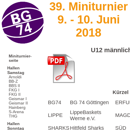
39. Miniturnier
9. - 10. Juni
2018
U12 männlich
Miniturnier-
seite
Hallen
Samstag
Arnoldi
BB-Z
BBS II
FKG I
Kürzel
FKG II
Geismar I
BG74
BG 74 Göttingen
ERFU
Geismar II
Hainberg
LippeBaskets
S-Arena
LIPPE
MAG
THG
Werne e.V.
Hallen
SHARKS
Hittfeld Sharks
SÜD
Sonntag