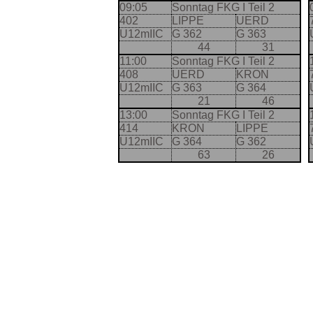
09:05
Sonntag FKG I Teil 2
402
LIPPE
UERD
U12mIIC
G 362
G 363
44
31
11:00
Sonntag FKG I Teil 2
408
UERD
KRON
U12mIIC
G 363
G 364
21
46
13:00
Sonntag FKG I Teil 2
414
KRON
LIPPE
U12mIIC
G 364
G 362
63
26