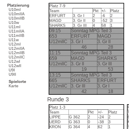
Platzierung
Platz 7-9
U10mI
Team
Pkt
+/-
Platz
U10mIIA
ERFURT
3. Gr I
2
-6
2
U10mIIB
MAGD
3. Gr II
0
-52
3
U10w
SHARKS
3. Gr III
4
58
1
U11mI
09:15
Sonntag MPG Teil 3
U11mIIA
U11mIIB
653
ERFURT
MAGD
U11w
U12mIIC
3. Gr I
3. Gr II
U12mI
46
28
U12mIIA
11:15
Sonntag MPG Teil 3
U12mIIB
U12mIIC
659
MAGD
SHARKS
U12wI
U12mIIC
3. Gr II
3. Gr III
U12wII
19
53
U9I
U9II
13:15
Sonntag MPG Teil 3
665
SHARKS
ERFURT
Spielorte
U12mIIC
3. Gr III
3. Gr I
Karte
42
18
Runde 3
Platz 1-3
Team
Pkt
+/-
Platz
LIPPE
G 362
2
-24
2
UERD
G 363
0
-38
3
KRON
G 364
4
62
1