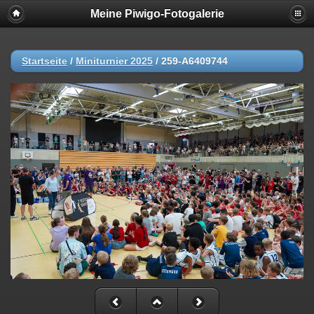
Meine Piwigo-Fotogalerie
Startseite
/
Miniturnier 2025
/
259-A6409744