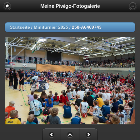
Meine Piwigo-Fotogalerie
Startseite
/
Miniturnier 2025
/
258-A6409743