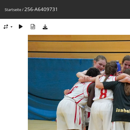
256-A6409731
Startseite
/